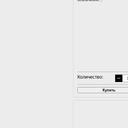
GC#/GF#/GFA.....
Количество:
−
Купить