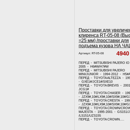
Проставки для увеличе
клиренса RT-05-08 (Вы
=25 мм) /проставки для
подъема кузова НА Ч
494
Артикул:
RT-05-08
ПЕРЕД - MITSUBISHI PAJERO IO 
2005 - H6#W/H7#W
ПЕРЕД - MITSUBISHI PAJERO
MINI/JUNIOR - 1994-2012 - H5#
ПЕРЕД - TOYOTA ALTEZZA - 19
- GXE1#/JCE1#/SXE10
ПЕРЕД - TOYOTA BREVIS - 2001
JCG1#
ПЕРЕД - TOYOTA CHASER - 199
- JZX9#,10#/LX9#,10#/SX9#,10#/G
ПЕРЕД - TOYOTA CRESTA - 199
- JZX9#,10#/LX9#,10#/SX9#,10#/G
ПЕРЕД - TOYOTA CROWN/CRO
MAJESTA - 1995-2001 - GS151/
/LS151/UZS155
ПЕРЕД - TOYOTA CROWN.....