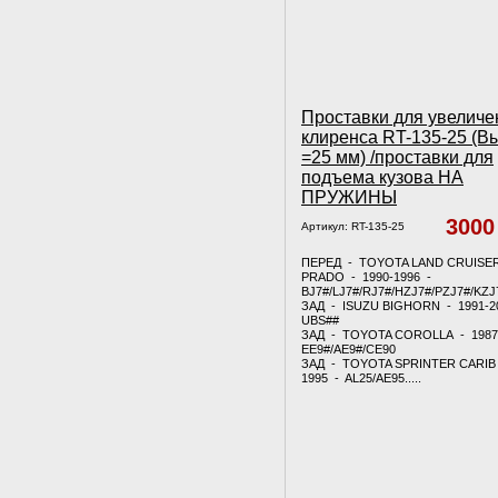
Проставки для увеличе
клиренса RT-135-25 (В
=25 мм) /проставки для
подъема кузова НА
ПРУЖИНЫ
300
Артикул:
RT-135-25
ПЕРЕД - TOYOTA LAND CRUISE
PRADO - 1990-1996 -
BJ7#/LJ7#/RJ7#/HZJ7#/PZJ7#/KZJ
ЗАД - ISUZU BIGHORN - 1991-2
UBS##
ЗАД - TOYOTA COROLLA - 1987
EE9#/AE9#/CE90
ЗАД - TOYOTA SPRINTER CARIB 
1995 - AL25/AE95.....