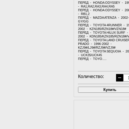
ПЕРЕД - HONDA ODYSSEY - 19
- RA1,RA2,RA3,RA4,RA5
ПЕРЕД - HONDA ODYSSEY - 20
- RB1,2
ПЕРЕД - MAZDA ATENZA - 2002-
GY/GG
ПЕРЕД - TOYOTA 4RUNNER - 19
2002 - KZN185/RZN18#/VZN18#
ПЕРЕД - TOYOTA HILUX SURF - 
2002 - KDN185/KZN185/RZN18#/
ПЕРЕД - TOYOTA LAND CRUISE
PRADO - 1996-2002 -
KZJ9#/LJ9#/RZJ9#/VZJ9#
ПЕРЕД - TOYOTA SEQUOIA - 20
- UCK35/UCK45
ПЕРЕД - TOYO.....
Количество:
−
Купить