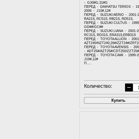
- G30#G,31#G
ПЕРЕД - DAIHATSU TERIOS - 19
2006 - J10#,12#
ПЕРЕД - SUZUKI AERIO - 2001-
RA21S, RC51S, RB21S, RD51S,
ПЕРЕД - SUZUKI CULTUS - 1995
GD##/GC##
ПЕРЕД - SUZUKI LIANA - 2001-2
RC31S, RD31S, ERA31S,ERB31S
ПЕРЕД - TOYOTA ALLION - 2001
AZT240/NZT240,26#/ZZT24#/ZRT2
ПЕРЕД - TOYOTA AVENSIS - 200
- ADT25#/AZT25#/CDT250/ZZT25#
ПЕРЕД - TOYOTA CAMI - 1999-2
J10#,12#
П.....
Количество:
−
Купить