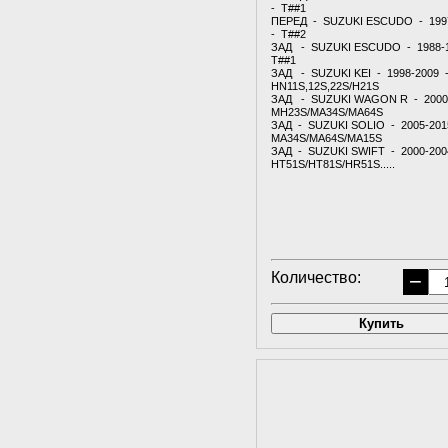
- T##1
ПЕРЕД - SUZUKI ESCUDO - 199
- T##2
ЗАД - SUZUKI ESCUDO - 1988-
T##1
ЗАД - SUZUKI KEI - 1998-2009 
HN11S,12S,22S/H21S
ЗАД - SUZUKI WAGON R - 2000
MH23S/MA34S/MA64S
ЗАД - SUZUKI SOLIO - 2005-201
MA34S/MA64S/MA15S
ЗАД - SUZUKI SWIFT - 2000-200
HT51S/HT81S/HR51S.....
Количество:
−
Купить