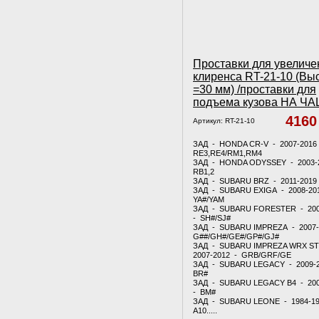
Проставки для увеличе
клиренса RT-21-10 (Вы
=30 мм) /проставки для
подъема кузова НА Ч
416
Артикул:
RT-21-10
ЗАД - HONDA CR-V - 2007-2016
RE3,RE4/RM1,RM4
ЗАД - HONDA ODYSSEY - 2003-
RB1,2
ЗАД - SUBARU BRZ - 2011-2019
ЗАД - SUBARU EXIGA - 2008-20
YA#/YAM
ЗАД - SUBARU FORESTER - 200
- SH#/SJ#
ЗАД - SUBARU IMPREZA - 2007-
G##/GH#/GE#/GP#/GJ#
ЗАД - SUBARU IMPREZA WRX ST
2007-2012 - GRB/GRF/GE
ЗАД - SUBARU LEGACY - 2009-
BR#
ЗАД - SUBARU LEGACY B4 - 20
- BM#
ЗАД - SUBARU LEONE - 1984-1
A10.....