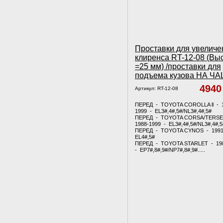
Проставки для увеличе
клиренса RT-12-08 (Вы
=25 мм) /проставки для
подъема кузова НА Ч
494
Артикул:
RT-12-08
ПЕРЕД - TOYOTA COROLLA ll - 
1999 - EL3#,4#,5#/NL3#,4#,5#
ПЕРЕД - TOYOTA CORSA/TERSE
1988-1999 - EL3#,4#,5#/NL3#,4#,5
ПЕРЕД - TOYOTA CYNOS - 1991
EL4#,5#
ПЕРЕД - TOYOTA STARLET - 19
- EP7#,8#,9#/NP7#,8#,9#.....