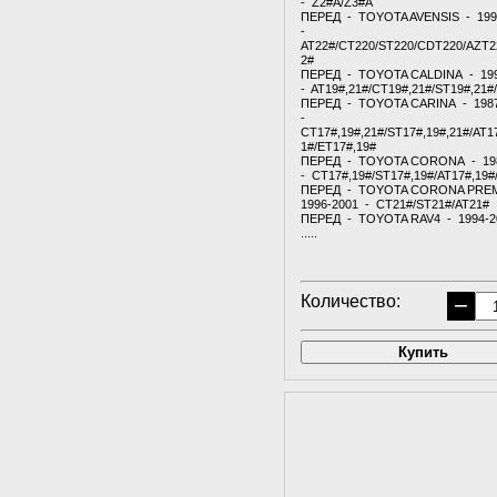
- Z2#A/Z3#A
ПЕРЕД - TOYOTA AVENSIS - 199
-
AT22#/CT220/ST220/CDT220/AZT2
2#
ПЕРЕД - TOYOTA CALDINA - 19
- AT19#,21#/CT19#,21#/ST19#,21#
ПЕРЕД - TOYOTA CARINA - 198
-
CT17#,19#,21#/ST17#,19#,21#/AT1
1#/ET17#,19#
ПЕРЕД - TOYOTA CORONA - 19
- CT17#,19#/ST17#,19#/AT17#,19#
ПЕРЕД - TOYOTA CORONA PRE
1996-2001 - CT21#/ST21#/AT21#
ПЕРЕД - TOYOTA RAV4 - 1994-2
.....
Количество:
−
Купить