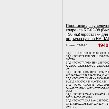
Проставки для увеличе
клиренса RT-02-08 (Вы
=30 мм) /проставки для
подъема кузова НА Ч
494
Артикул:
RT-02-08
ЗАД - LEXUS RX300 - 2000-2003 -
ЗАД - TOYOTA AVALON - 1994-2000
MCX10
ЗАД - TOYOTA AVENSIS - 1997-200
AT22#/CT220/ST220/CDT220/AZT2
2#
ЗАД - TOYOTA CALDINA - 1992-200
AT19#,21#/CT19#,21#/ST19#,21#/
ЗАД - TOYOTA CAMRY - 1986-1998
SV2#,3#,4#/CV2#,3#,4#/VZV2#,3#
ЗАД - TOYOTA CAMRY - 2001-2018
ACV3#,4#,5#/MCV3#/ASV4#,5#/GSV
VV5#
ЗАД - TOYOTA CAMRY GRACIA - 1
2002 - MCV2#/SXV2#
ЗАД - TOYOTA CARINA - 1987-2001
CT17#,19#,21#/ST17#,19#,21#/AT1
1#/ET1.....