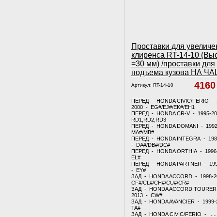
Проставки для увеличе
клиренса RT-14-10 (Вы
=30 мм) /проставки для
подъема кузова НА Ч
416
Артикул:
RT-14-10
ПЕРЕД - HONDA CIVIC/FERIO - 
2000 - EG#/EJ#/EK#/EH1
ПЕРЕД - HONDA CR-V - 1995-20
RD1,RD2,RD3
ПЕРЕД - HONDA DOMANI - 1992
MA#/MB#
ПЕРЕД - HONDA INTEGRA - 198
- DA#/DB#/DC#
ПЕРЕД - HONDA ORTHIA - 1996
EL#
ПЕРЕД - HONDA PARTNER - 199
- EY#
ЗАД - HONDA ACCORD - 1998-2
CF#/CL#/CH#/CU#/CR#
ЗАД - HONDA ACCORD TOURER 
2013 - CW#
ЗАД - HONDA AVANCIER - 1999-
TA#
ЗАД - HONDA CIVIC/FERIO - .....