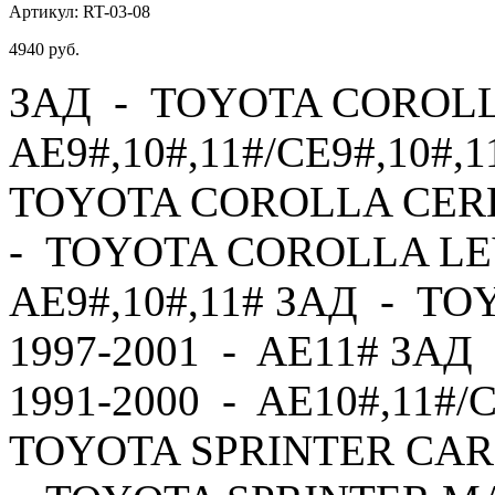
Артикул:
RT-03-08
4940
руб.
ЗАД - TOYOTA COROLLA
AE9#,10#,11#/CE9#,10#,1
TOYOTA COROLLA CERES
- TOYOTA COROLLA LEV
AE9#,10#,11# ЗАД - T
1997-2001 - AE11# ЗА
1991-2000 - AE10#,11#/
TOYOTA SPRINTER CARI