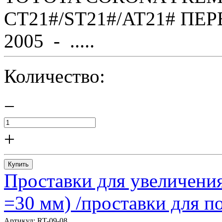
CT21#/ST21#/AT21# ПЕР
2005 - .....
Количество:
−
+
Купить
Проставки для увеличения
=30 мм) /проставки для
Артикул:
RT-09-08