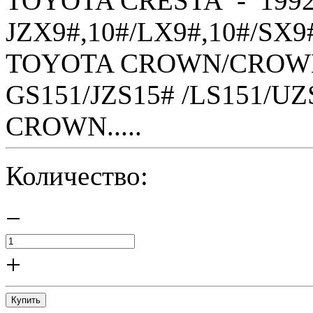
TOYOTA CRESTA - 1992
JZX9#,10#/LX9#,10#/SX9
TOYOTA CROWN/CROWN 
GS151/JZS15# /LS151/U
CROWN.....
Количество:
−
+
Купить