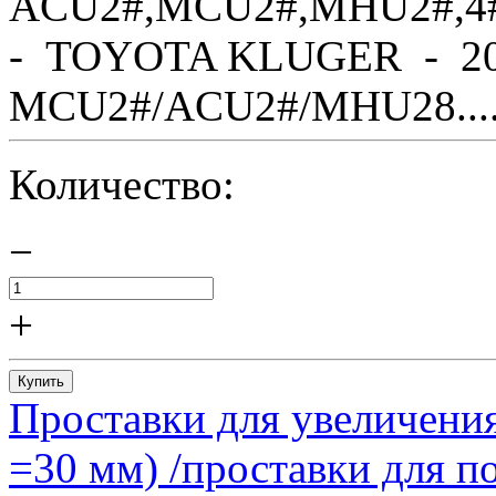
ACU2#,MCU2#,MHU2#,4
- TOYOTA KLUGER - 20
MCU2#/ACU2#/MHU28....
Количество:
−
+
Купить
Проставки для увеличения
=30 мм) /проставки для