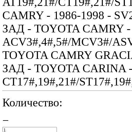
AT19#,21#/CT19#,21#/ST
CAMRY - 1986-1998 - SV2
ЗАД - TOYOTA CAMRY - 
ACV3#,4#,5#/MCV3#/ASV
TOYOTA CAMRY GRACIA 
ЗАД - TOYOTA CARINA - 
CT17#,19#,21#/ST17#,19#,
Количество:
−