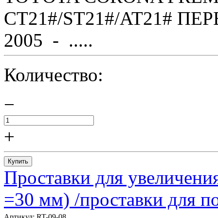
CT21#/ST21#/AT21# ПЕР
2005 - .....
Количество:
−
+
Купить
Проставки для увеличения
=30 мм) /проставки для
Артикул:
RT-09-08