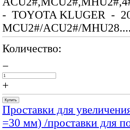
ACU2#,MCU2#,MHU2#,4
- TOYOTA KLUGER - 20
MCU2#/ACU2#/MHU28....
Количество:
−
+
Купить
Проставки для увеличения
=30 мм) /проставки для