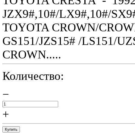
TOYOTA CRESTA - 1992
JZX9#,10#/LX9#,10#/SX9
TOYOTA CROWN/CROWN 
GS151/JZS15# /LS151/U
CROWN.....
Количество:
−
+
Купить