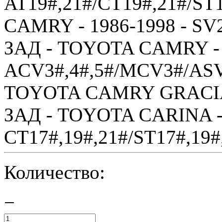
AT19#,21#/CT19#,21#/ST
CAMRY - 1986-1998 - SV2
ЗАД - TOYOTA CAMRY - 
ACV3#,4#,5#/MCV3#/ASV
TOYOTA CAMRY GRACIA 
ЗАД - TOYOTA CARINA - 
CT17#,19#,21#/ST17#,19#,
Количество:
−