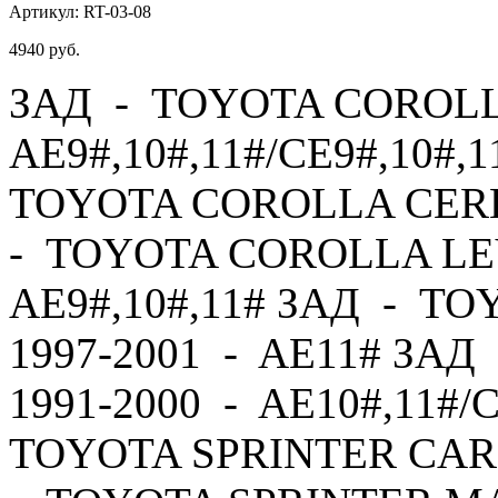
Артикул:
RT-03-08
4940
руб.
ЗАД - TOYOTA COROLLA
AE9#,10#,11#/CE9#,10#,1
TOYOTA COROLLA CERES
- TOYOTA COROLLA LEV
AE9#,10#,11# ЗАД - T
1997-2001 - AE11# ЗА
1991-2000 - AE10#,11#/
TOYOTA SPRINTER CARI