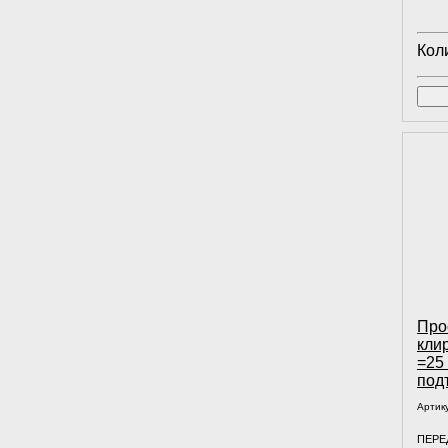
Кол
Про
кли
=25
под
Артик
ПЕРЕД