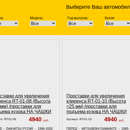
Выберите Ваш автомобил
а:
Модель:
Год выпуска:
Кузов:
ставки для увеличения
Проставки для увеличения
ренса RT-01-08 (Высота
клиренса RT-01-10 (Высота
 мм) /проставки для
=25 мм) /проставки для
ъема кузова НА ЧАШКИ
подъема кузова НА ЧАШКИ
4940
4940
ул:
RT-01-08
Артикул:
RT-01-10
руб.
руб.
Д - DAIHATSU PYZAR - 1996-2002
ПЕРЕД - MITSUBISHI DIAMANTE - 1995-