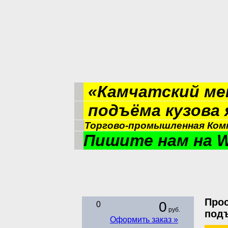
«Камчатский м
подъёма кузова
Торгово-промышленная Комп
Пишите нам на W
Прос
0
0
руб.
под
Оформить заказ »