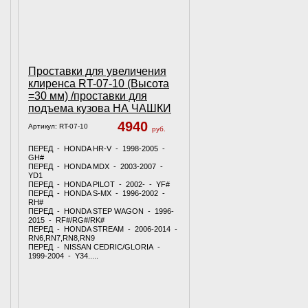
Проставки для увеличения
клиренса RT-07-10 (Высота
=30 мм) /проставки для
подъема кузова НА ЧАШКИ
4940
Артикул:
RT-07-10
руб.
ПЕРЕД - HONDA HR-V - 1998-2005 -
GH#
ПЕРЕД - HONDA MDX - 2003-2007 -
YD1
ПЕРЕД - HONDA PILOT - 2002- - YF#
ПЕРЕД - HONDA S-MX - 1996-2002 -
RH#
ПЕРЕД - HONDA STEP WAGON - 1996-
2015 - RF#/RG#/RK#
ПЕРЕД - HONDA STREAM - 2006-2014 -
RN6,RN7,RN8,RN9
ПЕРЕД - NISSAN CEDRIC/GLORIA -
1999-2004 - Y34.....