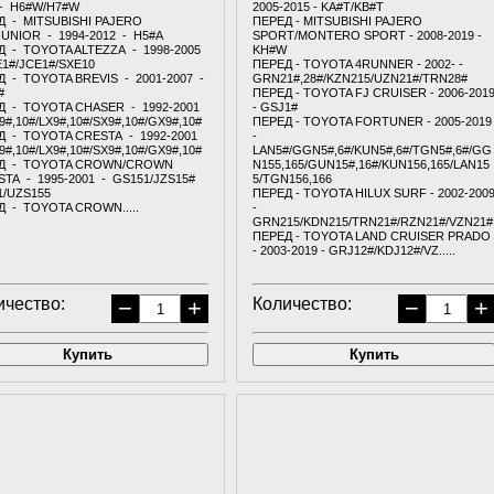
 - H6#W/H7#W
2005-2015 - KA#T/KB#T
Д - MITSUBISHI PAJERO
ПЕРЕД - MITSUBISHI PAJERO
JUNIOR - 1994-2012 - H5#A
SPORT/MONTERO SPORT - 2008-2019 -
Д - TOYOTA ALTEZZA - 1998-2005
KH#W
1#/JCE1#/SXE10
ПЕРЕД - TOYOTA 4RUNNER - 2002- -
Д - TOYOTA BREVIS - 2001-2007 -
GRN21#,28#/KZN215/UZN21#/TRN28#
#
ПЕРЕД - TOYOTA FJ CRUISER - 2006-201
Д - TOYOTA CHASER - 1992-2001
- GSJ1#
9#,10#/LX9#,10#/SX9#,10#/GX9#,10#
ПЕРЕД - TOYOTA FORTUNER - 2005-2019
Д - TOYOTA CRESTA - 1992-2001
-
9#,10#/LX9#,10#/SX9#,10#/GX9#,10#
LAN5#/GGN5#,6#/KUN5#,6#/TGN5#,6#/GG
Д - TOYOTA CROWN/CROWN
N155,165/GUN15#,16#/KUN156,165/LAN15
TA - 1995-2001 - GS151/JZS15#
5/TGN156,166
1/UZS155
ПЕРЕД - TOYOTA HILUX SURF - 2002-200
Д - TOYOTA CROWN.....
-
GRN215/KDN215/TRN21#/RZN21#/VZN21#
ПЕРЕД - TOYOTA LAND CRUISER PRADO
- 2003-2019 - GRJ12#/KDJ12#/VZ.....
ичество:
−
+
Количество:
−
+
Купить
Купить