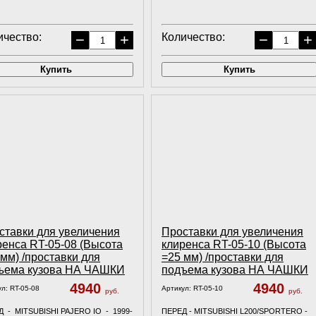
ичество:
−
+
Количество:
−
+
Купить
Купить
ставки для увеличения
Проставки для увеличения
ренса RT-05-08 (Высота
клиренса RT-05-10 (Высота
 мм) /проставки для
=25 мм) /проставки для
ъема кузова НА ЧАШКИ
подъема кузова НА ЧАШКИ
4940
4940
ул:
RT-05-08
Артикул:
RT-05-10
руб.
руб.
 - MITSUBISHI PAJERO IO - 1999-
ПЕРЕД - MITSUBISHI L200/SPORTERO -