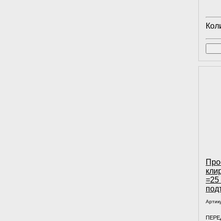
Кол
Про
кли
=25
под
Артик
ПЕРЕД