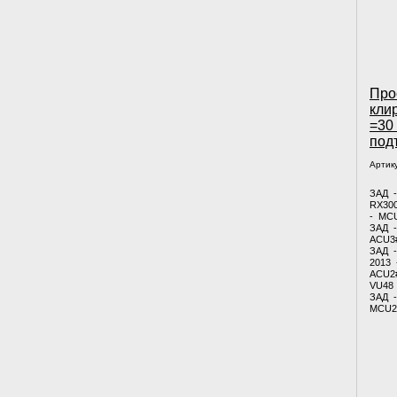
Про
кли
=30
под
Артик
ЗАД 
RX300
- MC
ЗАД 
ACU3
ЗАД 
2013 
ACU2
VU48
ЗАД 
MCU2#