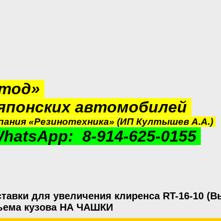
етод»
 японских автомобилей
ания «Резинотехника» (ИП Култышев А.А.)
hatsApp: 8-914-625-0155
тавки для увеличения клиренса RT-16-10 (В
ъема кузова НА ЧАШКИ