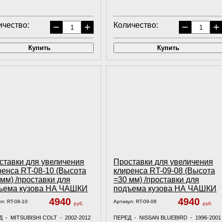
ичество:
−
+
Количество:
−
+
Купить
Купить
ставки для увеличения
Проставки для увеличения
ренса RT-08-10 (Высота
клиренса RT-09-08 (Высота
 мм) /проставки для
=30 мм) /проставки для
ъема кузова НА ЧАШКИ
подъема кузова НА ЧАШКИ
4940
4940
ул:
RT-08-10
Артикул:
RT-09-08
руб.
руб.
 - MITSUBISHI COLT - 2002-2012
ПЕРЕД - NISSAN BLUEBIRD - 1996-200