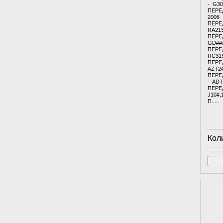
- G3
ПЕРЕ
2006 
ПЕРЕД
RA21S
ПЕРЕ
GD##
ПЕРЕД
RC31S
ПЕРЕ
AZT24
ПЕРЕ
- ADT
ПЕРЕ
J10#,
П.....
Кол