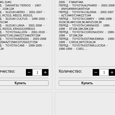
0#G,31#G
2005 - F3#A/F4#A
Д - DAIHATSU TERIOS - 1997-
ПЕРЕД - TOYOTA ALPHARD - 2002-200
- J10#,12#
- ANH1#/MNH1#/ATH1#
 - SUZUKI AERIO - 2001-2007 -
ПЕРЕД - TOYOTA CALDINA - 2002-2007
, RC51S, RB21S, RD51S,
- AZT24#/ST24#/ZZT24#
Д - SUZUKI CULTUS - 1995-2002 -
ПЕРЕД - TOYOTA CAMRY - 1986-1998 -
/GC##
SV2#,3#,4#/CV2#,3#,4#/VZV2#,3#
 - SUZUKI LIANA - 2001-2008 -
ПЕРЕД - TOYOTA CARINA ED - 1985-
, RD31S, ERA31S,ERB31S
1998 - ST16#,18#,20#,22#
Д - TOYOTA ALLION - 2001-2018 -
ПЕРЕД - TOYOTA CORONA EXIV - 1989-
0/NZT240,26#/ZZT24#/ZRT26#
1998 - ST18#,20#
Д - TOYOTA AVENSIS - 2003-2008
ПЕРЕД - TOYOTA ESTIMA EMINA - 1990-
25#/AZT25#/CDT250/ZZT25#
1999 - CXR1#,2#/TCR1#,2#
Д - TOYOTA CAMI - 1999-2005 -
ПЕРЕД - TOYOTA ESTIMA LUCIDA -
12#
1990-1999 - CXR1.....
ичество:
−
+
Количество:
−
+
Купить
Купить