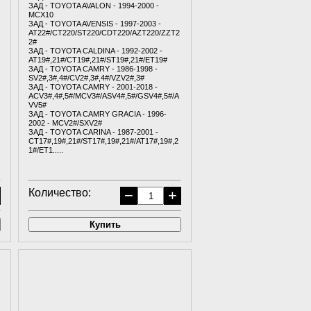
ЗАД - TOYOTA AVALON - 1994-2000 -
8
MCX10
ЗАД - TOYOTA AVENSIS - 1997-2003 -
AT22#/CT220/ST220/CDT220/AZT220/ZZT2
2#
ЗАД - TOYOTA CALDINA - 1992-2002 -
AT19#,21#/CT19#,21#/ST19#,21#/ET19#
ЗАД - TOYOTA CAMRY - 1986-1998 -
SV2#,3#,4#/CV2#,3#,4#/VZV2#,3#
ЗАД - TOYOTA CAMRY - 2001-2018 -
ACV3#,4#,5#/MCV3#/ASV4#,5#/GSV4#,5#/A
VV5#
ЗАД - TOYOTA CAMRY GRACIA - 1996-
2002 - MCV2#/SXV2#
ЗАД - TOYOTA CARINA - 1987-2001 -
CT17#,19#,21#/ST17#,19#,21#/AT17#,19#,2
1#/ET1.....
Количество:
−
+
Купить