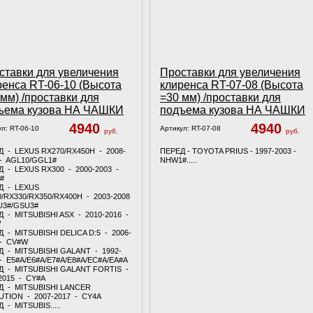
ставки для увеличения
Проставки для увеличения
ренса RT-06-10 (Высота
клиренса RT-07-08 (Высота
 мм) /проставки для
=30 мм) /проставки для
ъема кузова НА ЧАШКИ
подъема кузова НА ЧАШКИ
4940
4940
ул:
RT-06-10
Артикул:
RT-07-08
руб.
руб.
Д - LEXUS RX270/RX450H - 2008-
ПЕРЕД - TOYOTA PRIUS - 1997-2003 -
 - AGL10/GGL1#
NHW1#.....
 - LEXUS RX300 - 2000-2003 -
#
Д - LEXUS
/RX330/RX350/RX400H - 2003-2008
U3#/GSU3#
 - MITSUBISHI ASX - 2010-2016 -
W
 - MITSUBISHI DELICA D:5 - 2006-
 - CV#W
Д - MITSUBISHI GALANT - 1992-
- E5#A/E6#A/E7#A/E8#A/EC#A/EA#A
Д - MITSUBISHI GALANT FORTIS -
2015 - CY#A
Д - MITSUBISHI LANCER
UTION - 2007-2017 - CY4A
 - MITSUBIS.....