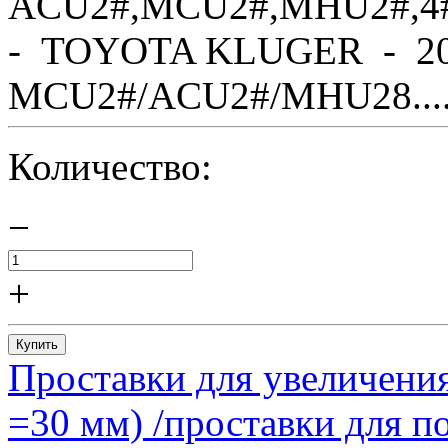
ACU2#,MCU2#,MHU2#,4
- TOYOTA KLUGER - 20
MCU2#/ACU2#/MHU28....
Количество:
−
+
Купить
Проставки для увеличения
=30 мм) /проставки для