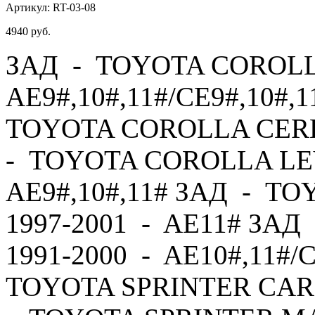
Артикул:
RT-03-08
4940
руб.
ЗАД - TOYOTA COROLLA
AE9#,10#,11#/CE9#,10#,1
TOYOTA COROLLA CERES
- TOYOTA COROLLA LEV
AE9#,10#,11# ЗАД - T
1997-2001 - AE11# ЗА
1991-2000 - AE10#,11#/
TOYOTA SPRINTER CARI