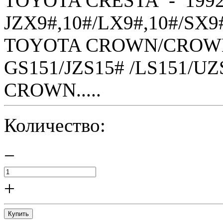
TOYOTA CRESTA - 1992
JZX9#,10#/LX9#,10#/SX9
TOYOTA CROWN/CROWN 
GS151/JZS15# /LS151/U
CROWN.....
Количество:
−
+
Купить