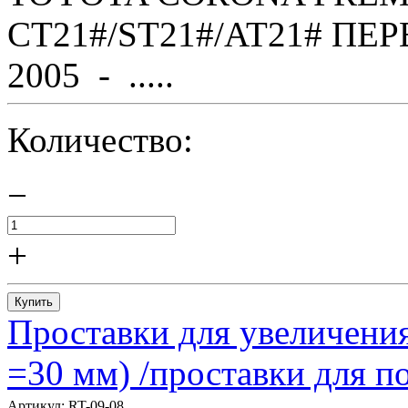
CT21#/ST21#/AT21# ПЕР
2005 - .....
Количество:
−
+
Купить
Проставки для увеличения
=30 мм) /проставки для
Артикул:
RT-09-08