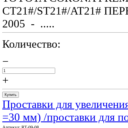
CT21#/ST21#/AT21# ПЕР
2005 - .....
Количество:
−
+
Купить
Проставки для увеличения
=30 мм) /проставки для
Артикул:
RT-09-08