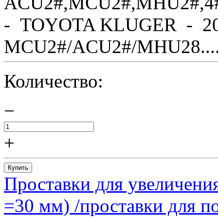
ACU2#,MCU2#,MHU2#,4
- TOYOTA KLUGER - 20
MCU2#/ACU2#/MHU28....
Количество:
−
+
Купить
Проставки для увеличения
=30 мм) /проставки для