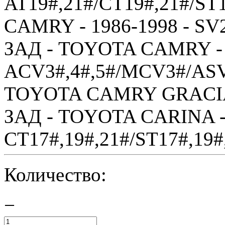
AT19#,21#/CT19#,21#/ST
CAMRY - 1986-1998 - SV2
ЗАД - TOYOTA CAMRY - 
ACV3#,4#,5#/MCV3#/ASV
TOYOTA CAMRY GRACIA 
ЗАД - TOYOTA CARINA - 
CT17#,19#,21#/ST17#,19#,
Количество:
−