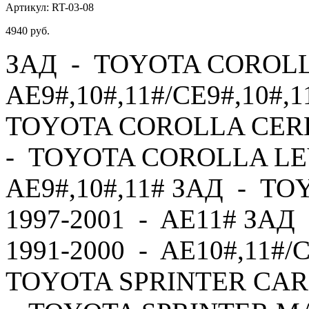
Артикул:
RT-03-08
4940
руб.
ЗАД - TOYOTA COROLLA
AE9#,10#,11#/CE9#,10#,1
TOYOTA COROLLA CERES
- TOYOTA COROLLA LEV
AE9#,10#,11# ЗАД - T
1997-2001 - AE11# ЗА
1991-2000 - AE10#,11#/
TOYOTA SPRINTER CARI