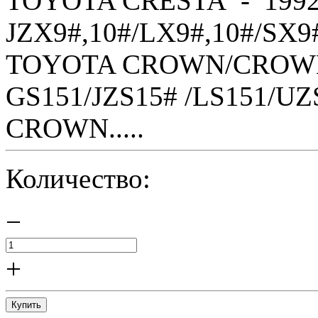
TOYOTA CRESTA - 1992
JZX9#,10#/LX9#,10#/SX9
TOYOTA CROWN/CROWN 
GS151/JZS15# /LS151/U
CROWN.....
Количество:
−
+
Купить