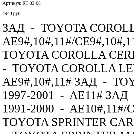
Артикул:
RT-03-08
4940
руб.
ЗАД - TOYOTA COROLLA
AE9#,10#,11#/CE9#,10#,1
TOYOTA COROLLA CERES
- TOYOTA COROLLA LEV
AE9#,10#,11# ЗАД - T
1997-2001 - AE11# ЗА
1991-2000 - AE10#,11#/
TOYOTA SPRINTER CARI