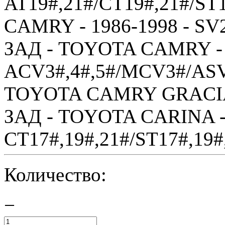
AT19#,21#/CT19#,21#/ST
CAMRY - 1986-1998 - SV2
ЗАД - TOYOTA CAMRY - 
ACV3#,4#,5#/MCV3#/ASV
TOYOTA CAMRY GRACIA 
ЗАД - TOYOTA CARINA - 
CT17#,19#,21#/ST17#,19#,
Количество:
−