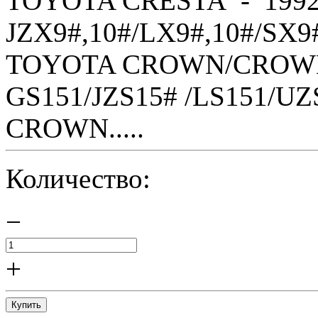
TOYOTA CRESTA - 1992
JZX9#,10#/LX9#,10#/SX9
TOYOTA CROWN/CROWN 
GS151/JZS15# /LS151/U
CROWN.....
Количество:
−
+
Купить