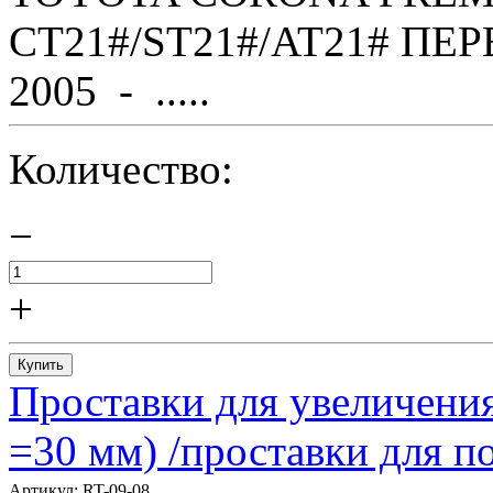
CT21#/ST21#/AT21# ПЕР
2005 - .....
Количество:
−
+
Купить
Проставки для увеличения
=30 мм) /проставки для
Артикул:
RT-09-08