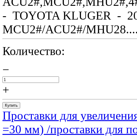
ACU2#,MCU2#,MHU2#,4
- TOYOTA KLUGER - 20
MCU2#/ACU2#/MHU28....
Количество:
−
+
Купить
Проставки для увеличения
=30 мм) /проставки для