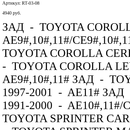
Артикул:
RT-03-08
4940
руб.
ЗАД - TOYOTA COROLLA
AE9#,10#,11#/CE9#,10#,1
TOYOTA COROLLA CERES
- TOYOTA COROLLA LEV
AE9#,10#,11# ЗАД - T
1997-2001 - AE11# ЗА
1991-2000 - AE10#,11#/
TOYOTA SPRINTER CARI