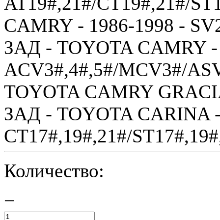
AT19#,21#/CT19#,21#/ST
CAMRY - 1986-1998 - SV2
ЗАД - TOYOTA CAMRY - 
ACV3#,4#,5#/MCV3#/ASV
TOYOTA CAMRY GRACIA 
ЗАД - TOYOTA CARINA - 
CT17#,19#,21#/ST17#,19#,
Количество:
−