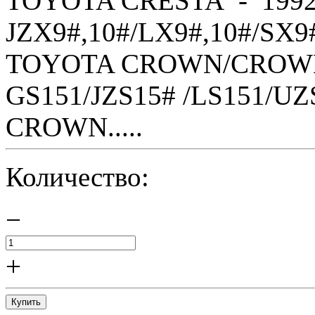
TOYOTA CRESTA - 1992
JZX9#,10#/LX9#,10#/SX9
TOYOTA CROWN/CROWN 
GS151/JZS15# /LS151/U
CROWN.....
Количество:
−
+
Купить