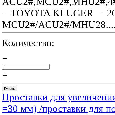
ACU2#,MCU2#,MHU2#,4
- TOYOTA KLUGER - 20
MCU2#/ACU2#/MHU28....
Количество:
−
+
Купить
Проставки для увеличения
=30 мм) /проставки для