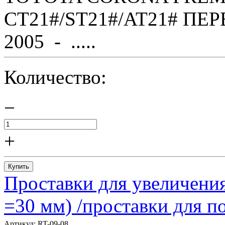
CT21#/ST21#/AT21# ПЕР
2005 - .....
Количество:
−
+
Купить
Проставки для увеличения
=30 мм) /проставки для
Артикул:
RT-09-08