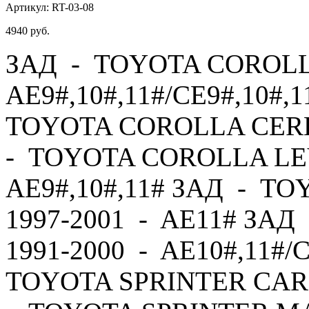
Артикул:
RT-03-08
4940
руб.
ЗАД - TOYOTA COROLLA
AE9#,10#,11#/CE9#,10#,1
TOYOTA COROLLA CERES
- TOYOTA COROLLA LEV
AE9#,10#,11# ЗАД - T
1997-2001 - AE11# ЗА
1991-2000 - AE10#,11#/
TOYOTA SPRINTER CARI