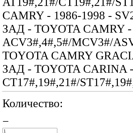
AT19#,21#/CT19#,21#/ST
CAMRY - 1986-1998 - SV2
ЗАД - TOYOTA CAMRY - 
ACV3#,4#,5#/MCV3#/ASV
TOYOTA CAMRY GRACIA 
ЗАД - TOYOTA CARINA - 
CT17#,19#,21#/ST17#,19#,
Количество:
−