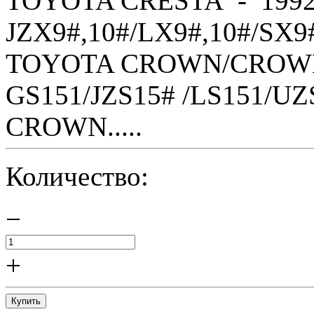
TOYOTA CRESTA - 1992
JZX9#,10#/LX9#,10#/SX9
TOYOTA CROWN/CROWN 
GS151/JZS15# /LS151/U
CROWN.....
Количество:
−
+
Купить