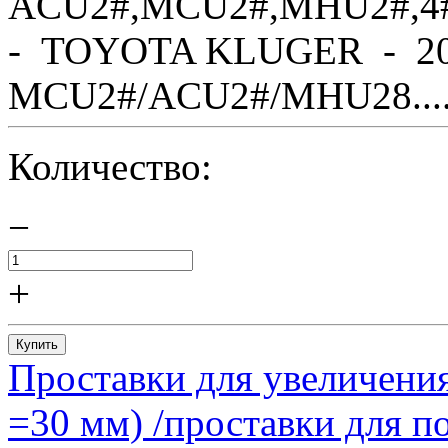
ACU2#,MCU2#,MHU2#,4
- TOYOTA KLUGER - 20
MCU2#/ACU2#/MHU28....
Количество:
−
+
Купить
Проставки для увеличения
=30 мм) /проставки для