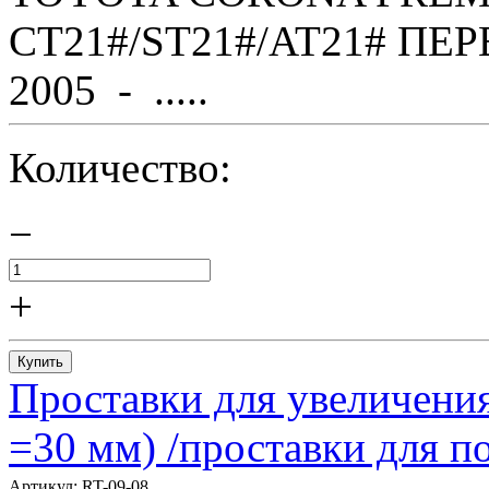
CT21#/ST21#/AT21# ПЕР
2005 - .....
Количество:
−
+
Купить
Проставки для увеличения
=30 мм) /проставки для
Артикул:
RT-09-08