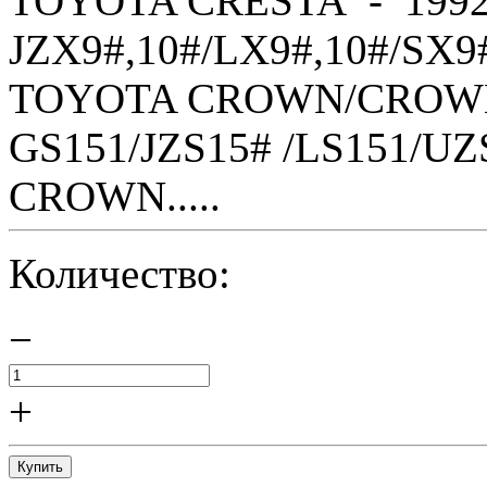
TOYOTA CRESTA - 1992
JZX9#,10#/LX9#,10#/SX9
TOYOTA CROWN/CROWN 
GS151/JZS15# /LS151/U
CROWN.....
Количество:
−
+
Купить