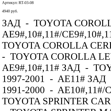
Артикул:
RT-03-08
4940
руб.
ЗАД - TOYOTA COROLLA
AE9#,10#,11#/CE9#,10#,1
TOYOTA COROLLA CERES
- TOYOTA COROLLA LEV
AE9#,10#,11# ЗАД - T
1997-2001 - AE11# ЗА
1991-2000 - AE10#,11#/
TOYOTA SPRINTER CARI