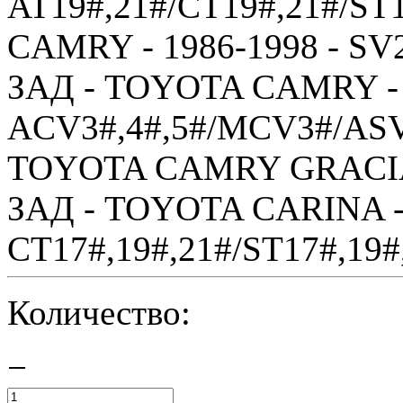
AT19#,21#/CT19#,21#/ST
CAMRY - 1986-1998 - SV2
ЗАД - TOYOTA CAMRY - 
ACV3#,4#,5#/MCV3#/ASV
TOYOTA CAMRY GRACIA 
ЗАД - TOYOTA CARINA - 
CT17#,19#,21#/ST17#,19#,
Количество:
−