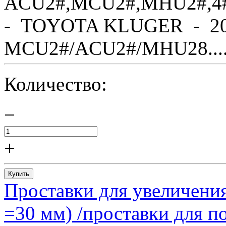
ACU2#,MCU2#,MHU2#,4
- TOYOTA KLUGER - 20
MCU2#/ACU2#/MHU28....
Количество:
−
+
Купить
Проставки для увеличения
=30 мм) /проставки для