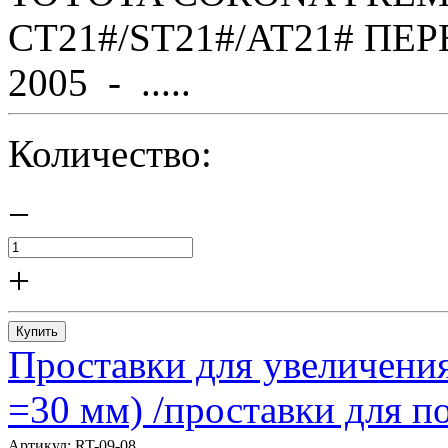
CT21#/ST21#/AT21# ПЕР
2005 - .....
Количество:
−
+
Купить
Проставки для увеличения
=30 мм) /проставки для
Артикул:
RT-09-08