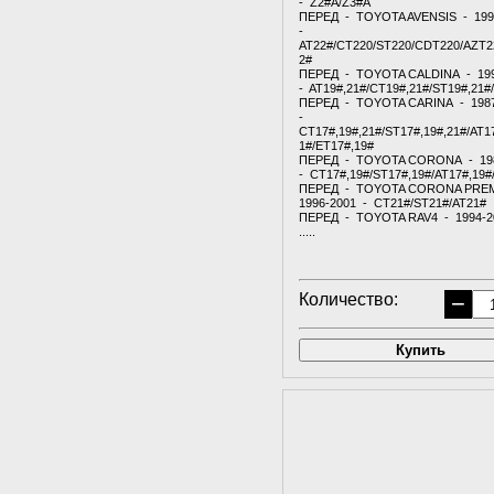
- Z2#A/Z3#A
ПЕРЕД - TOYOTA AVENSIS - 199
-
AT22#/CT220/ST220/CDT220/AZT2
2#
ПЕРЕД - TOYOTA CALDINA - 19
- AT19#,21#/CT19#,21#/ST19#,21#
ПЕРЕД - TOYOTA CARINA - 198
-
CT17#,19#,21#/ST17#,19#,21#/AT1
1#/ET17#,19#
ПЕРЕД - TOYOTA CORONA - 19
- CT17#,19#/ST17#,19#/AT17#,19#
ПЕРЕД - TOYOTA CORONA PRE
1996-2001 - CT21#/ST21#/AT21#
ПЕРЕД - TOYOTA RAV4 - 1994-2
.....
Количество:
−
Купить