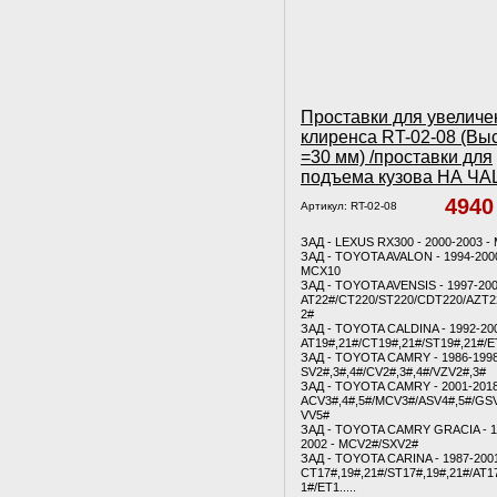
Проставки для увеличе
клиренса RT-02-08 (Вы
=30 мм) /проставки для
подъема кузова НА Ч
494
Артикул:
RT-02-08
ЗАД - LEXUS RX300 - 2000-2003 -
ЗАД - TOYOTA AVALON - 1994-2000
MCX10
ЗАД - TOYOTA AVENSIS - 1997-200
AT22#/CT220/ST220/CDT220/AZT2
2#
ЗАД - TOYOTA CALDINA - 1992-200
AT19#,21#/CT19#,21#/ST19#,21#/
ЗАД - TOYOTA CAMRY - 1986-1998
SV2#,3#,4#/CV2#,3#,4#/VZV2#,3#
ЗАД - TOYOTA CAMRY - 2001-2018
ACV3#,4#,5#/MCV3#/ASV4#,5#/GSV
VV5#
ЗАД - TOYOTA CAMRY GRACIA - 1
2002 - MCV2#/SXV2#
ЗАД - TOYOTA CARINA - 1987-2001
CT17#,19#,21#/ST17#,19#,21#/AT1
1#/ET1.....