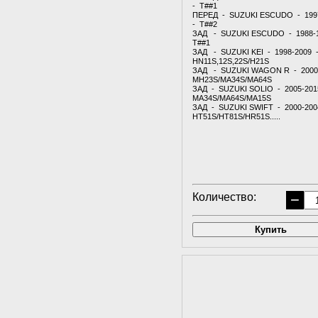
- T##1
ПЕРЕД - SUZUKI ESCUDO - 199
- T##2
ЗАД - SUZUKI ESCUDO - 1988-
T##1
ЗАД - SUZUKI KEI - 1998-2009 
HN11S,12S,22S/H21S
ЗАД - SUZUKI WAGON R - 2000
MH23S/MA34S/MA64S
ЗАД - SUZUKI SOLIO - 2005-201
MA34S/MA64S/MA15S
ЗАД - SUZUKI SWIFT - 2000-200
HT51S/HT81S/HR51S.....
Количество:
−
Купить