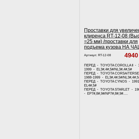
Проставки для увеличе
клиренса RT-12-08 (Вы
=25 мм) /проставки для
подъема кузова НА Ч
494
Артикул:
RT-12-08
ПЕРЕД - TOYOTA COROLLA ll - 
1999 - EL3#,4#,5#/NL3#,4#,5#
ПЕРЕД - TOYOTA CORSA/TERSE
1988-1999 - EL3#,4#,5#/NL3#,4#,5
ПЕРЕД - TOYOTA CYNOS - 1991
EL4#,5#
ПЕРЕД - TOYOTA STARLET - 19
- EP7#,8#,9#/NP7#,8#,9#.....