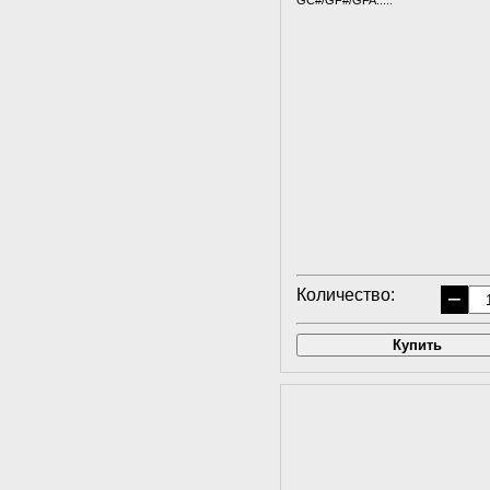
GC#/GF#/GFA.....
Количество:
−
Купить