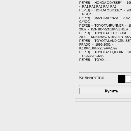
ПЕРЕД - HONDA ODYSSEY - 19
- RA1,RA2,RA3,RA4,RA5
ПЕРЕД - HONDA ODYSSEY - 20
- RB1,2
ПЕРЕД - MAZDA ATENZA - 2002-
GY/GG
ПЕРЕД - TOYOTA 4RUNNER - 19
2002 - KZN185/RZN18#/VZN18#
ПЕРЕД - TOYOTA HILUX SURF - 
2002 - KDN185/KZN185/RZN18#/
ПЕРЕД - TOYOTA LAND CRUISE
PRADO - 1996-2002 -
KZJ9#/LJ9#/RZJ9#/VZJ9#
ПЕРЕД - TOYOTA SEQUOIA - 20
- UCK35/UCK45
ПЕРЕД - TOYO.....
Количество:
−
Купить