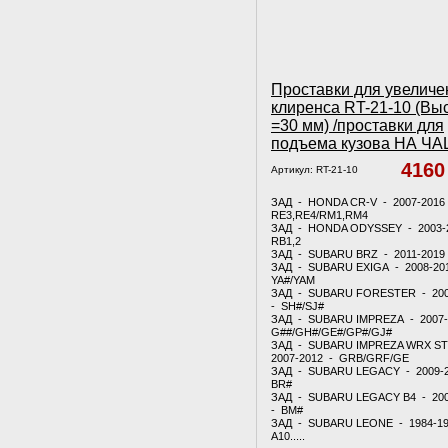
Проставки для увеличе
клиренса RT-21-10 (Вы
=30 мм) /проставки для
подъема кузова НА Ч
416
Артикул:
RT-21-10
ЗАД - HONDA CR-V - 2007-2016
RE3,RE4/RM1,RM4
ЗАД - HONDA ODYSSEY - 2003-
RB1,2
ЗАД - SUBARU BRZ - 2011-2019
ЗАД - SUBARU EXIGA - 2008-20
YA#/YAM
ЗАД - SUBARU FORESTER - 200
- SH#/SJ#
ЗАД - SUBARU IMPREZA - 2007-
G##/GH#/GE#/GP#/GJ#
ЗАД - SUBARU IMPREZA WRX ST
2007-2012 - GRB/GRF/GE
ЗАД - SUBARU LEGACY - 2009-
BR#
ЗАД - SUBARU LEGACY B4 - 20
- BM#
ЗАД - SUBARU LEONE - 1984-1
A10.....