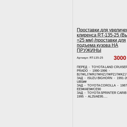
Проставки для увеличе
клиренса RT-135-25 (В
=25 мм) /проставки для
подъема кузова НА
ПРУЖИНЫ
300
Артикул:
RT-135-25
ПЕРЕД - TOYOTA LAND CRUISE
PRADO - 1990-1996 -
BJ7#/LJ7#/RJ7#/HZJ7#/PZJ7#/KZJ
ЗАД - ISUZU BIGHORN - 1991-2
UBS##
ЗАД - TOYOTA COROLLA - 1987
EE9#/AE9#/CE90
ЗАД - TOYOTA SPRINTER CARIB 
1995 - AL25/AE95.....