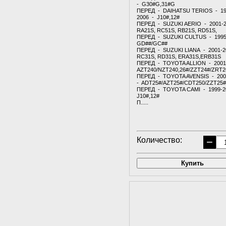
- G30#G,31#G
ПЕРЕД - DAIHATSU TERIOS - 19
2006 - J10#,12#
ПЕРЕД - SUZUKI AERIO - 2001-
RA21S, RC51S, RB21S, RD51S,
ПЕРЕД - SUZUKI CULTUS - 1995
GD##/GC##
ПЕРЕД - SUZUKI LIANA - 2001-2
RC31S, RD31S, ERA31S,ERB31S
ПЕРЕД - TOYOTA ALLION - 2001
AZT240/NZT240,26#/ZZT24#/ZRT2
ПЕРЕД - TOYOTA AVENSIS - 200
- ADT25#/AZT25#/CDT250/ZZT25#
ПЕРЕД - TOYOTA CAMI - 1999-2
J10#,12#
П.....
Количество:
−
Купить