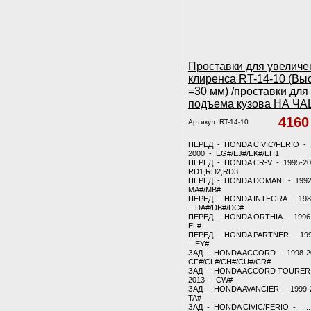
Проставки для увеличе
клиренса RT-14-10 (Вы
=30 мм) /проставки для
подъема кузова НА Ч
416
Артикул:
RT-14-10
ПЕРЕД - HONDA CIVIC/FERIO - 
2000 - EG#/EJ#/EK#/EH1
ПЕРЕД - HONDA CR-V - 1995-20
RD1,RD2,RD3
ПЕРЕД - HONDA DOMANI - 1992
MA#/MB#
ПЕРЕД - HONDA INTEGRA - 198
- DA#/DB#/DC#
ПЕРЕД - HONDA ORTHIA - 1996
EL#
ПЕРЕД - HONDA PARTNER - 199
- EY#
ЗАД - HONDA ACCORD - 1998-2
CF#/CL#/CH#/CU#/CR#
ЗАД - HONDA ACCORD TOURER 
2013 - CW#
ЗАД - HONDA AVANCIER - 1999-
TA#
ЗАД - HONDA CIVIC/FERIO - .....