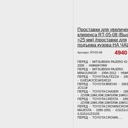
Проставки для увеличе
клиренса RT-05-08 (Вы
=25 мм) /проставки для
подъема кузова НА Ч
494
Артикул:
RT-05-08
ПЕРЕД - MITSUBISHI PAJERO IO 
2005 - H6#W/H7#W
ПЕРЕД - MITSUBISHI PAJERO
MINI/JUNIOR - 1994-2012 - H5#
ПЕРЕД - TOYOTA ALTEZZA - 19
- GXE1#/JCE1#/SXE10
ПЕРЕД - TOYOTA BREVIS - 2001
JCG1#
ПЕРЕД - TOYOTA CHASER - 199
- JZX9#,10#/LX9#,10#/SX9#,10#/G
ПЕРЕД - TOYOTA CRESTA - 199
- JZX9#,10#/LX9#,10#/SX9#,10#/G
ПЕРЕД - TOYOTA CROWN/CRO
MAJESTA - 1995-2001 - GS151/
/LS151/UZS155
ПЕРЕД - TOYOTA CROWN.....