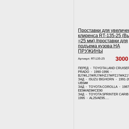
Проставки для увеличе
клиренса RT-135-25 (В
=25 мм) /проставки для
подъема кузова НА
ПРУЖИНЫ
300
Артикул:
RT-135-25
ПЕРЕД - TOYOTA LAND CRUISE
PRADO - 1990-1996 -
BJ7#/LJ7#/RJ7#/HZJ7#/PZJ7#/KZJ
ЗАД - ISUZU BIGHORN - 1991-2
UBS##
ЗАД - TOYOTA COROLLA - 1987
EE9#/AE9#/CE90
ЗАД - TOYOTA SPRINTER CARIB 
1995 - AL25/AE95.....