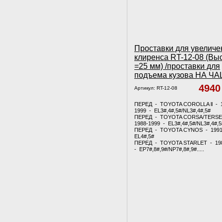
Проставки для увеличе
клиренса RT-12-08 (Вы
=25 мм) /проставки для
подъема кузова НА Ч
494
Артикул:
RT-12-08
ПЕРЕД - TOYOTA COROLLA ll - 
1999 - EL3#,4#,5#/NL3#,4#,5#
ПЕРЕД - TOYOTA CORSA/TERSE
1988-1999 - EL3#,4#,5#/NL3#,4#,5
ПЕРЕД - TOYOTA CYNOS - 1991
EL4#,5#
ПЕРЕД - TOYOTA STARLET - 19
- EP7#,8#,9#/NP7#,8#,9#.....