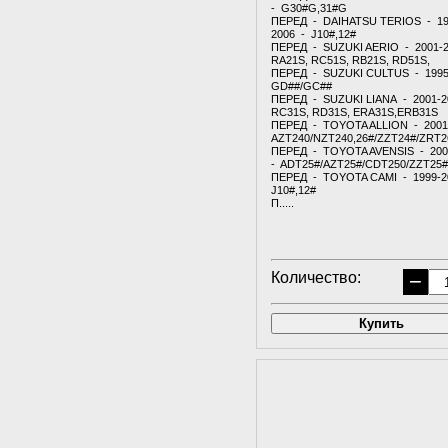
- G30#G,31#G
ПЕРЕД - DAIHATSU TERIOS - 19
2006 - J10#,12#
ПЕРЕД - SUZUKI AERIO - 2001-
RA21S, RC51S, RB21S, RD51S,
ПЕРЕД - SUZUKI CULTUS - 1995
GD##/GC##
ПЕРЕД - SUZUKI LIANA - 2001-2
RC31S, RD31S, ERA31S,ERB31S
ПЕРЕД - TOYOTA ALLION - 2001
AZT240/NZT240,26#/ZZT24#/ZRT2
ПЕРЕД - TOYOTA AVENSIS - 200
- ADT25#/AZT25#/CDT250/ZZT25#
ПЕРЕД - TOYOTA CAMI - 1999-2
J10#,12#
П.....
Количество:
−
Купить