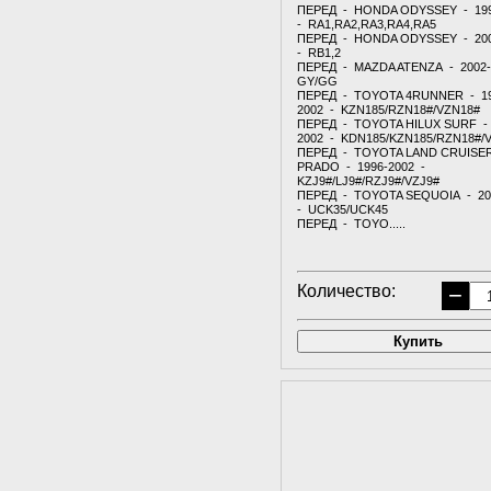
ПЕРЕД - HONDA ODYSSEY - 19
- RA1,RA2,RA3,RA4,RA5
ПЕРЕД - HONDA ODYSSEY - 20
- RB1,2
ПЕРЕД - MAZDA ATENZA - 2002-
GY/GG
ПЕРЕД - TOYOTA 4RUNNER - 19
2002 - KZN185/RZN18#/VZN18#
ПЕРЕД - TOYOTA HILUX SURF - 
2002 - KDN185/KZN185/RZN18#/
ПЕРЕД - TOYOTA LAND CRUISE
PRADO - 1996-2002 -
KZJ9#/LJ9#/RZJ9#/VZJ9#
ПЕРЕД - TOYOTA SEQUOIA - 20
- UCK35/UCK45
ПЕРЕД - TOYO.....
Количество:
−
Купить