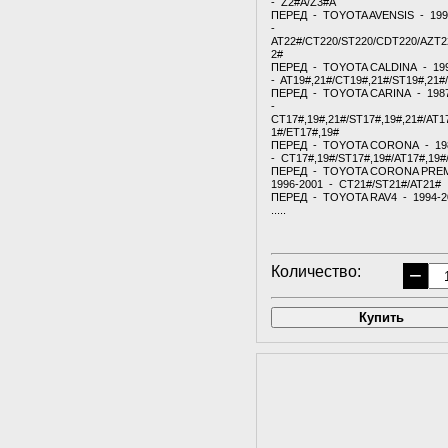
- Z2#A/Z3#A
ПЕРЕД - TOYOTA AVENSIS - 199
-
AT22#/CT220/ST220/CDT220/AZT2
2#
ПЕРЕД - TOYOTA CALDINA - 19
- AT19#,21#/CT19#,21#/ST19#,21#
ПЕРЕД - TOYOTA CARINA - 198
-
CT17#,19#,21#/ST17#,19#,21#/AT1
1#/ET17#,19#
ПЕРЕД - TOYOTA CORONA - 19
- CT17#,19#/ST17#,19#/AT17#,19#
ПЕРЕД - TOYOTA CORONA PRE
1996-2001 - CT21#/ST21#/AT21#
ПЕРЕД - TOYOTA RAV4 - 1994-2
.....
Количество:
−
Купить