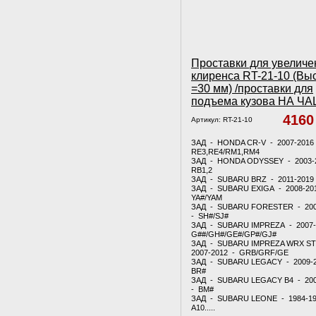
Проставки для увеличе
клиренса RT-21-10 (Вы
=30 мм) /проставки для
подъема кузова НА Ч
416
Артикул:
RT-21-10
ЗАД - HONDA CR-V - 2007-2016
RE3,RE4/RM1,RM4
ЗАД - HONDA ODYSSEY - 2003-
RB1,2
ЗАД - SUBARU BRZ - 2011-2019
ЗАД - SUBARU EXIGA - 2008-20
YA#/YAM
ЗАД - SUBARU FORESTER - 200
- SH#/SJ#
ЗАД - SUBARU IMPREZA - 2007-
G##/GH#/GE#/GP#/GJ#
ЗАД - SUBARU IMPREZA WRX ST
2007-2012 - GRB/GRF/GE
ЗАД - SUBARU LEGACY - 2009-
BR#
ЗАД - SUBARU LEGACY B4 - 20
- BM#
ЗАД - SUBARU LEONE - 1984-1
A10.....