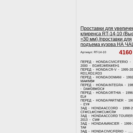
Проставки для увеличе
клиренса RT-14-10 (Вы
=30 мм) /проставки для
подъема кузова НА Ч
416
Артикул:
RT-14-10
ПЕРЕД - HONDA CIVIC/FERIO - 
2000 - EG#/EJ#/EK#/EH1
ПЕРЕД - HONDA CR-V - 1995-20
RD1,RD2,RD3
ПЕРЕД - HONDA DOMANI - 1992
MA#/MB#
ПЕРЕД - HONDA INTEGRA - 198
- DA#/DB#/DC#
ПЕРЕД - HONDA ORTHIA - 1996
EL#
ПЕРЕД - HONDA PARTNER - 199
- EY#
ЗАД - HONDA ACCORD - 1998-2
CF#/CL#/CH#/CU#/CR#
ЗАД - HONDA ACCORD TOURER 
2013 - CW#
ЗАД - HONDA AVANCIER - 1999-
TA#
ЗАД - HONDA CIVIC/FERIO - .....