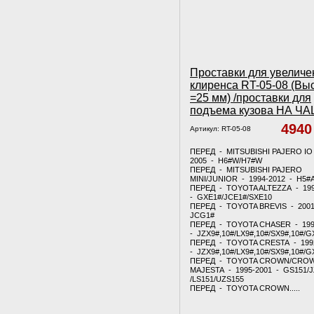
Проставки для увеличе
клиренса RT-05-08 (Вы
=25 мм) /проставки для
подъема кузова НА Ч
494
Артикул:
RT-05-08
ПЕРЕД - MITSUBISHI PAJERO IO 
2005 - H6#W/H7#W
ПЕРЕД - MITSUBISHI PAJERO
MINI/JUNIOR - 1994-2012 - H5#
ПЕРЕД - TOYOTA ALTEZZA - 19
- GXE1#/JCE1#/SXE10
ПЕРЕД - TOYOTA BREVIS - 2001
JCG1#
ПЕРЕД - TOYOTA CHASER - 199
- JZX9#,10#/LX9#,10#/SX9#,10#/G
ПЕРЕД - TOYOTA CRESTA - 199
- JZX9#,10#/LX9#,10#/SX9#,10#/G
ПЕРЕД - TOYOTA CROWN/CRO
MAJESTA - 1995-2001 - GS151/
/LS151/UZS155
ПЕРЕД - TOYOTA CROWN.....