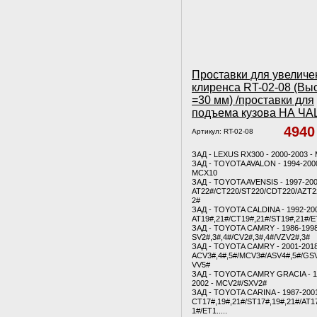
Проставки для увеличе
клиренса RT-02-08 (Вы
=30 мм) /проставки для
подъема кузова НА Ч
494
Артикул:
RT-02-08
ЗАД - LEXUS RX300 - 2000-2003 -
ЗАД - TOYOTA AVALON - 1994-2000
MCX10
ЗАД - TOYOTA AVENSIS - 1997-200
AT22#/CT220/ST220/CDT220/AZT2
2#
ЗАД - TOYOTA CALDINA - 1992-200
AT19#,21#/CT19#,21#/ST19#,21#/
ЗАД - TOYOTA CAMRY - 1986-1998
SV2#,3#,4#/CV2#,3#,4#/VZV2#,3#
ЗАД - TOYOTA CAMRY - 2001-2018
ACV3#,4#,5#/MCV3#/ASV4#,5#/GSV
VV5#
ЗАД - TOYOTA CAMRY GRACIA - 1
2002 - MCV2#/SXV2#
ЗАД - TOYOTA CARINA - 1987-2001
CT17#,19#,21#/ST17#,19#,21#/AT1
1#/ET1.....