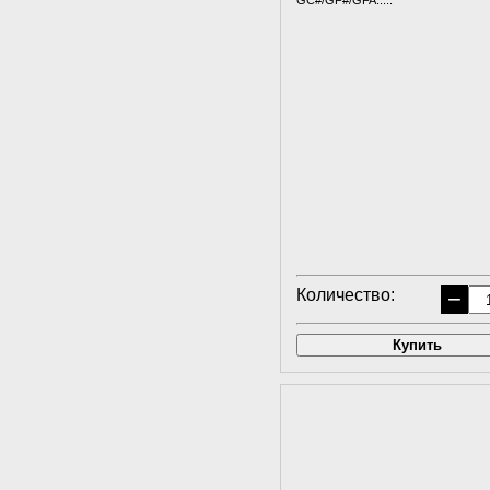
GC#/GF#/GFA.....
Количество:
−
Купить