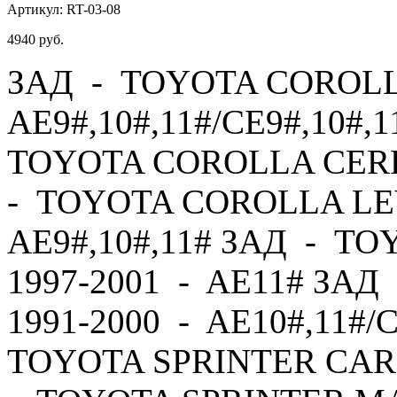
Артикул:
RT-03-08
4940
руб.
ЗАД - TOYOTA COROLLA
AE9#,10#,11#/CE9#,10#,1
TOYOTA COROLLA CERES
- TOYOTA COROLLA LEV
AE9#,10#,11# ЗАД - T
1997-2001 - AE11# ЗА
1991-2000 - AE10#,11#/
TOYOTA SPRINTER CARI