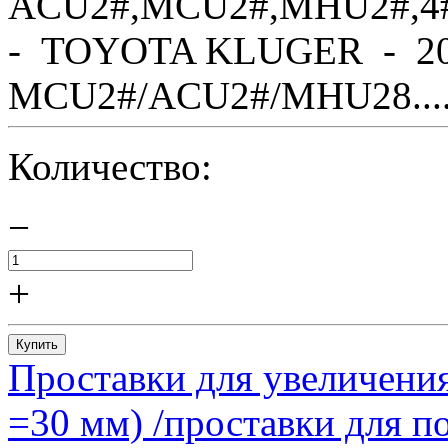
ACU2#,MCU2#,MHU2#,4
- TOYOTA KLUGER - 20
MCU2#/ACU2#/MHU28....
Количество:
−
+
Купить
Проставки для увеличения
=30 мм) /проставки для