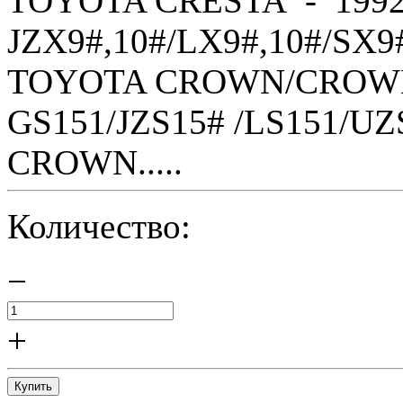
TOYOTA CRESTA - 1992
JZX9#,10#/LX9#,10#/SX9
TOYOTA CROWN/CROWN 
GS151/JZS15# /LS151/U
CROWN.....
Количество:
−
+
Купить