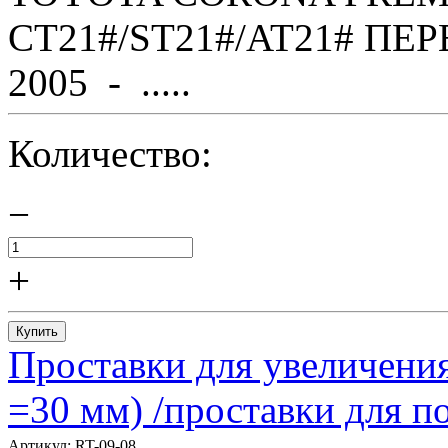
CT21#/ST21#/AT21# ПЕР
2005 - .....
Количество:
−
+
Купить
Проставки для увеличения
=30 мм) /проставки для
Артикул:
RT-09-08