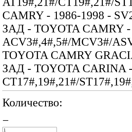
AT19#,21#/CT19#,21#/ST
CAMRY - 1986-1998 - SV2
ЗАД - TOYOTA CAMRY - 
ACV3#,4#,5#/MCV3#/ASV
TOYOTA CAMRY GRACIA 
ЗАД - TOYOTA CARINA - 
CT17#,19#,21#/ST17#,19#,
Количество:
−